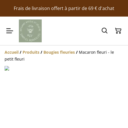
Frais de livraison offert à partir de 69 € d'achat
Accueil
/
Produits
/
Bougies fleuries
/
Macaron fleuri - le
petit fleuri